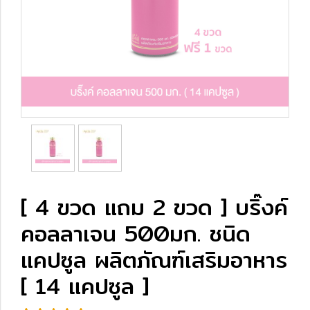
[ 4 ขวด แถม 2 ขวด ] บริ๊งค์
คอลลาเจน 500มก. ชนิด
แคปซูล ผลิตภัณฑ์เสริมอาหาร
[ 14 แคปซูล ]