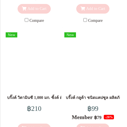
Add to Cart
Add to Cart
Compare
Compare
New
New
บริ๊งค์ วิตามินซี 1,000 มก. ซิ้งค์ ฮันนี่เลมอน ชนิดผง [ 1 กล่อง ]
บริ๊งค์ กลูต้า ชนิดแคปซูล ผลิตภัณฑ
฿210
฿99
Member
฿79
-20%