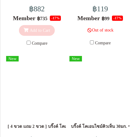
เกิดริ้วรอย ผิวหนังขาดความ
เปลี่ยนแปลง วัย 20+ ควรได้รับ
สวยเรียบเนียน สดใส -แอนติ
฿882
฿119
กระชับ หย่อนคล้อย สูญเสีย
คอลลาเจนวันละ 3,000 มก. กิน
ออกซิแดนท์ 13ชนิด ต่อต้าน
Member
Member
ความชุ่มชื้น ทานทุกวันช่วย
฿735
฿99
-17%
-17%
วันละ 1 ช้อนตวง วัย 30+ ควร
อนุมูลอิสระ รีเฟรชผิวให้สวย
ฟื้นฟูให้ผิวที่แห้งกร้านกลับมา
ได้รับคอลลาเจนวันละ 6,000
มากขึ้น -แอนติเอจจิ้ง 3 ชนิด ตัว
Out of stock
Add to Cart
เนียนนุ่ม ชุ่มชื่น ตึงกระชับ ริ้ว
มก. กินวันละ 2 ช้อนตวง วัย 40+
ดัง Ceramide, Co-enzyme Q10,
รอยจางลง รอยแดง รอยดำจาก
ควรได้รับคอลลาเจนวันละ
Bonito Elastin Peptide ซ่อมแซม
Compare
Compare
สิว ผิวที่เป็นหลุมจะตื้นขึ้น ชวน
9,000 มก. กินวันละ 3 ช้อนตวง
และบำรุงผิวลึกถึงชั้นใน ส่วน
สัมผัสหมือนผิวสาว จนใครๆพา
*ผลลัพธ์ที่ได้อาจแตกต่าง
ประกอบสำคัญ ใน 1 ซอง (17
New
New
กันอิจฉาที่คุณมีผิวดูเด็กกว่าวัย
กัน ขึ้นอยู่กับสภาพร่างกายของ
กรัม) ประกอบด้วย: คอลลาเจน
แต่ละบุคคล
ไดเปปไทด์จากปลา 5,000 มก.
คอลลาเจน ไตรเปปไทด์จาก
ปลา 5,000 มก. แอสคอร์บิก แอ
ซิด (ให้วิตามินซี 30 มก.) 30 มก.
แอล-กลูตาไธโอน 25 มก. ดี
แอล-แอลฟา โทโคเฟอริล แอซี
เทต 50% (ให้วิตามินอี 5 หน่วย
[ 4 ขวด แถม 2 ขวด ] บริ๊งค์ โคเอนไซม์คิวเท็น 30มก. ชนิดแคปซูล
บริ๊งค์ โคเอนไซม์คิวเท็น 30มก. ชน
สากล) 10 มก. สารสกัดจากข้าว
(ให้เซราไมด์ 100 มคก.) 10 มก.