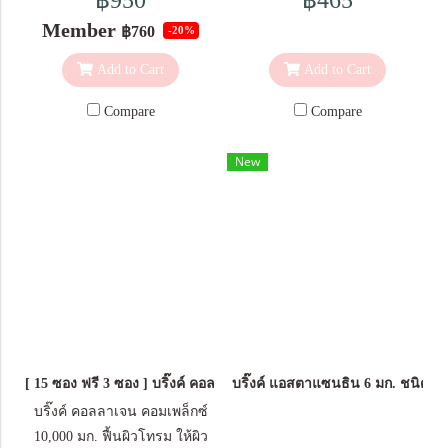
฿950
฿465
เครื่องดื่มหรืออาหารได้หลาย
และวิตามินอี มีส่วนช่วยใน
กรัม) (Blink Pure Collagen
Member
฿760
-20%
ชนิด เช่น น้ำเปล่า น้ำเต้าหู้ น้ำ
กระบวนการต่อต้านอนุมูลอิสระ
Peptide 100,000 mg. size 100 g.)
ผัก น้ำผลไม้ เครื่องดื่ม
อุดมด้วยวิตามินซี มีส่วนช่วยใน
คุณสมบัติ ไม่มีสี ไม่มีกลิ่นคาว
Add to Cart
Add to Cart
ธัญญาหาร โยเกิร์ต มูสลี่ โจ๊ก
การสร้างคอลลาเจน เพื่อการ
และไม่เติมน้ำตาล คอลลาเจน
ข้าวต้ม ก๋วยเตี๋ยว ฯลฯ โดยไม่
ทำงานตามปกติของผิวหนัง
นำเข้าจากประเทศญี่ปุ่น
Compare
Compare
ทำให้รสชาติอาหาร
ส่วนประกอบสำคัญ ใน 1 ซอง
คุณภาพดีที่สุด 1 ซอง บรรจุ
เปลี่ยนแปลง วัย 20+ ควรได้รับ
(5 กรัม) คอลลาเจนเปปไทด์จาก
100,000 มก. วิธีรับประทาน ช่วง
New
คอลลาเจนวันละ 3,000 มก. กิน
ปลา 2,000 มก. วิตามิน
แรกแนะนำให้ทาน 2 ช้อน/แก้ว
วันละ 1 ช้อนตวง วัย 30+ ควร
ซี 30 มก.
แนะนำให้ทานต่อเนื่องทุกวัน
ได้รับคอลลาเจนวันละ 6,000
วิตามินอี 10 มก. วัตถุที่ให้ความ
โดยตักคอลลาเจนเติมในเครื่อง
มก. กินวันละ 2 ช้อนตวง วัย 40+
หวานแทนน้ำตาล (ซูคราโลส ,
ดื่ม หรือโรยในอาหารที่ต้องการ
ควรได้รับคอลลาเจนวันละ
แอซีซัลเฟม เค) ข้อมูลสำหรับผู้
ตามปริมาณที่แนะนำตามอายุ
9,000 มก. กินวันละ 3 ช้อนตวง
แพ้อาหาร: มีผลิตภัณฑ์จากปลา
สามารถผสมลงในเครื่องดื่มหรือ
เหมาะสำหรับ ผู้หญิงที่มีอายุ
(คอลลาเจน) ขนาดบรรจุ 1
อาหารได้หลายชนิด เช่น น้ำ
ตั้งแต่ 20 ปีขึ้นไป เพราะผู้หญิง
กล่อง บรรจุ 10 ซอง *ผลลัพธ์ที่
เปล่า น้ำเต้าหู้ น้ำผัก น้ำผลไม้
จะเริ่มสูญเสียเส้นใยคอลลาเจน
[ 15 ซอง ฟรี 3 ซอง ] บริ๊งค์ คอลลาเจน คอมเพล็กซ์ 10,000 มก. ชนิดผง
บริ๊งค์ แอสตาแซนธิน 6 มก. ชนิดแค
ได้อาจแตกต่างกัน ขึ้นอยู่กับ
เครื่องดื่มธัญญาหาร โยเกิร์ต มู
ใต้ชั้นผิวหนังทุกปี (ปีละ 1 %)
สภาพร่างกายของแต่ละบุคคล
สลี่ โจ๊ก ข้าวต้ม ก๋วยเตี๋ยว ฯลฯ
บริ๊งค์ คอลลาเจน คอมเพล็กซ์
ทำให้ชั้นผิวหนังยุบตัวลง ทำให้
โดยไม่ทำให้รสชาติอาหาร
10,000 มก. ฟื้นผิวโทรม ให้ผิว