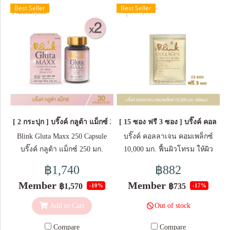
Best Seller
Best Seller
[ 2 กระปุก ] บริ๊งค์ กลูต้า แม็กซ์ 250 มก. ชนิดแคปซูล
[ 15 ซอง ฟรี 3 ซอง ] บริ๊งค์ คอลล
Blink Gluta Maxx 250 Capsule
บริ๊งค์ คอลลาเจน คอมเพล็กซ์
บริ๊งค์ กลูต้า แม็กซ์ 250 มก.
10,000 มก. ฟื้นผิวโทรม ให้ผิว
ชนิดแคปซูล รายละเอียด - อุดม
สวยเรียบเนียน สดใส -แอนติ
฿1,740
฿882
ด้วยวิตามินซี และอี มีส่วนช่วย
ออกซิแดนท์ 13ชนิด ต่อต้าน
Member
Member
฿1,570
฿735
-10%
-17%
ในการสร้างเนื้อเยื่อคอลลาเจน
อนุมูลอิสระ รีเฟรชผิวให้สวย
และต่อต้านอนุมูลอิสระ - รูป
มากขึ้น -แอนติเอจจิ้ง 3 ชนิด ตัว
Out of stock
Add to Cart
แบบแคปซูลทานง่าย พกพา
ดัง Ceramide, Co-enzyme Q10,
สะดวก ขนาดบรรจุ 30 แคปซูล/
Bonito Elastin Peptide ซ่อมแซม
Compare
Compare