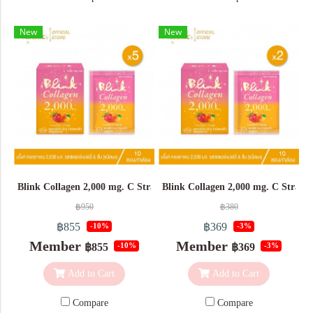
New
New
Blink Collagen 2,000 mg. C Strawberry, Orange [ 5 Boxs]
Blink Collagen 2,000 mg. C Strawbe
฿950
฿380
฿855
฿369
-10%
-3%
Member
Member
฿855
฿369
-10%
-3%
Add to Cart
Add to Cart
Compare
Compare