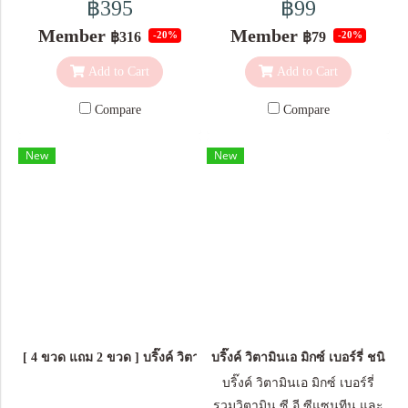
฿395
฿99
โคเอนไซม์คิวเท็น (10%) 10 มก.
Member
Member
฿316
฿79
-20%
-20%
ไนอะซินาไมด์ 10 มก. สารสกัด
จากทับทิม 10 มก. ไลโคปีน 10%
Add to Cart
Add to Cart
5 มก. สารสกัดจากสาหร่าย ฮีมา
โตคอกคัส พลูวิเอลิส (ให้แอสตา
Compare
Compare
แซนธิน 75 มคก.) 3 มก. โบนิโต
อีลาสตินเปปไทด์ 2 มก. ผงองุ่น
New
New
แดง 1.7 มก. ผงสตรอเบอร์รี 1.7
มก. ผงบลูเบอร์รี 1.7 มก. ผงแบ
ล็กเคอแรนต์ 1.7 มก. ผงแครน
เบอร์รี่ 1.7 มก. ผงราสพ์เบอร์รี
1.7 มก. วิธีรับประทาน วันละ 1
ซอง ละลายผลิตภัณฑ์ 1 ซอง
(17 กรัม) ในน้ำอุณหภูมิธรรมดา
หรือน้ำเย็น 150 มล. ขนาดบรรจุ
: 5 ซอง / กล่อง
[ 4 ขวด แถม 2 ขวด ] บริ๊งค์ วิตามินเอ มิกซ์ เบอร์รี่ ชนิดแคปซูล
บริ๊งค์ วิตามินเอ มิกซ์ เบอร์รี่ ชนิด
บริ๊งค์ วิตามินเอ มิกซ์ เบอร์รี่
รวมวิตามิน ซี อี ซีแซนทีน และ