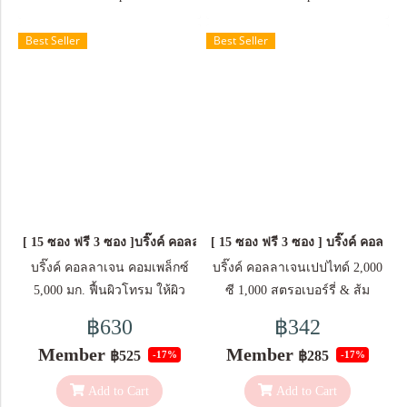
กระปุก วิธีการรับประทาน ช่วง
และบำรุงผิวลึกถึงชั้นใน ส่วน
สัปดาห์แรกทานวันละ 1-2
ประกอบสำคัญ ใน 1 ซอง (17
Best Seller
Best Seller
แคปซูล หลังจากนั้นทานเป็น
กรัม) ประกอบด้วย: คอลลาเจน
ประจำต่อเนื่อง *ผลลัพธ์ที่ได้
ไดเปปไทด์จากปลา 5,000 มก.
อาจแตกต่างกัน ขึ้นอยู่กับสภาพ
คอลลาเจน ไตรเปปไทด์จาก
ร่างกายของแต่ละบุคคล
ปลา 5,000 มก. แอสคอร์บิก แอ
ซิด (ให้วิตามินซี 30 มก.) 30 มก.
แอล-กลูตาไธโอน 25 มก. ดี
แอล-แอลฟา โทโคเฟอริล แอซี
เทต 50% (ให้วิตามินอี 5 หน่วย
[ 15 ซอง ฟรี 3 ซอง ]บริ๊งค์ คอลลาเจน คอมเพล็กซ์ 5,000 มก. ชนิดผงชง
[ 15 ซอง ฟรี 3 ซอง ] บริ๊งค์ คอลลาเ
สากล) 10 มก. สารสกัดจากข้าว
(ให้เซราไมด์ 100 มคก.) 10 มก.
บริ๊งค์ คอลลาเจน คอมเพล็กซ์
บริ๊งค์ คอลลาเจนเปปไทด์ 2,000
โคเอนไซม์คิวเท็น (10%) 10 มก.
5,000 มก. ฟื้นผิวโทรม ให้ผิว
ซี 1,000 สตรอเบอร์รี่ & ส้ม
ไนอะซินาไมด์ 10 มก. สารสกัด
สวยเรียบเนียน สดใส -แอนติ
ชนิดผง อุมดมด้วยวิตามินซี
฿630
฿342
จากทับทิม 10 มก. ไลโคปีน 10%
ออกซิแดนท์ 13ชนิด ต่อต้าน
และวิตามินอี มีส่วนช่วยใน
Member
Member
฿525
฿285
-17%
-17%
5 มก. สารสกัดจากสาหร่าย ฮีมา
อนุมูลอิสระ รีเฟรชผิวให้สวย
กระบวนการต่อต้านอนุมูลอิสระ
โตคอกคัส พลูวิเอลิส (ให้แอสตา
มากขึ้น ส่วนประกอบสำคัญ ใน
อุดมด้วยวิตามินซี มีส่วนช่วยใน
Add to Cart
Add to Cart
แซนธิน 75 มคก.) 3 มก. โบนิโต
1 ซอง (12 กรัม) ประกอบด้วย:
การสร้างคอลลาเจน เพื่อการ