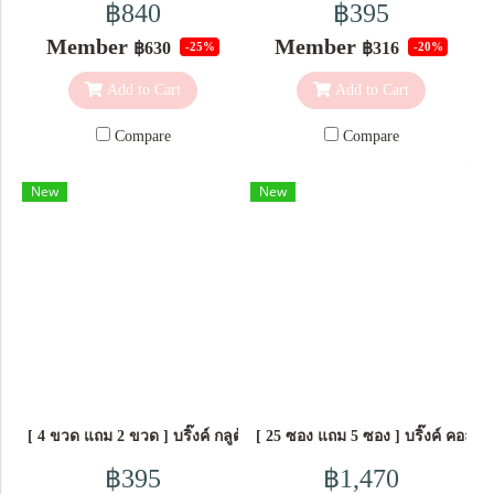
฿840
฿395
Member
Member
฿630
฿316
-25%
-20%
Add to Cart
Add to Cart
Compare
Compare
New
New
[ 4 ขวด แถม 2 ขวด ] บริ๊งค์ กลูต้า ชนิดแคปซูล ผลิตภัณฑ์เสริมอาหาร 
[ 25 ซอง แถม 5 ซอง ] บริ๊งค์ คอลล
฿395
฿1,470