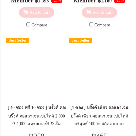
Member
Member
฿1,395
฿1,160
-25%
-20%
Peptide 100,000 mg. size 100 g.)
อนุมูลอิสระ อุดมด้วยวิตามินซี มี
คุณสมบัติ ไม่มีสี ไม่มีกลิ่นคาว
ส่วนช่วยในการสร้างคอลลา
Add to Cart
Add to Cart
และไม่เติมน้ำตาล จึงไม่ทำให้
เจน เพื่อการทำงานตามปกติ
อ้วน ทานได้บ่อยเท่าทีต้องการ
ของผิวหนัง ส่วนประกอบสำคัญ
Compare
Compare
ยิ่งทานบ่อยยิ่งดีกับสุขภาพผิว คอ
ใน 1 ซอง (10 กรัม) คอลลาเจน
ลลาเจนนำเข้าจากประเทศ
ไตรเปปไทด์จากปลา 5,000
Best Seller
Best Seller
ญี่ปุ่น คุณภาพดีที่สุด 1 ซอง
มก. วิตามินซี
บรรจุ 100,000 มก. , ชงดื่มได้ 25
30 มก. วิตามินอี
แก้วใหญ่ 1 ช้อน 4,000 มก. (มี
10 มก. วัตถุที่ให้ความ
ช้อนให้ในซอง) , แค่ช้อนละ 14
หวานแทนน้ำตาล (ซูคราโลส ,
บาท/แก้ว วิธีรับประทาน (ให้
แอซีซัลเฟม เค) ข้อมูลสำหรับผู้
หน้าเด็ก) ช่วงแรกแนะนำให้
แพ้อาหาร: มีผลิตภัณฑ์จากปลา
ทาน 2 ช้อน/แก้ว แนะนำให้ทาน
(คอลลาเจน) ขนาดบรรจุ 1
ต่อเนื่องทุกวัน เห็นผลทันทีตั้งแต่
กล่อง บรรจุ 5 ซอง *ผลลัพธ์ที่ได้
[ 40 ซอง ฟรี 10 ซอง ] บริ๊งค์ คอลลาเจนเปปไทด์ 2,000 ซี 1,000 สตรอเบอ
[1 ซอง ] บริ๊งค์ เพียว คอลลาเจน เ
ซองแรก โดยตักคอลลาเจนเติม
อาจแตกต่างกัน ขึ้นอยู่กับสภาพ
ในเครื่องดื่ม หรือโรยในอาหาร
ร่างกายของแต่ละบุคคล
บริ๊งค์ คอลลาเจนเปปไทด์ 2,000
บริ๊งค์ เพียว คอลลาเจน เปปไทด์
ที่ต้องการตามปริมาณที่แนะนำ
ซี 1,000 สตรอเบอร์รี่ & ส้ม
บริสุทธิ์ 100 % สกัดจากปลา
ตามอายุ สามารถผสมลงใน
ชนิดผง อุมดมด้วยวิตามินซี
ทะเล 100,000 มก. (ขนาด 100