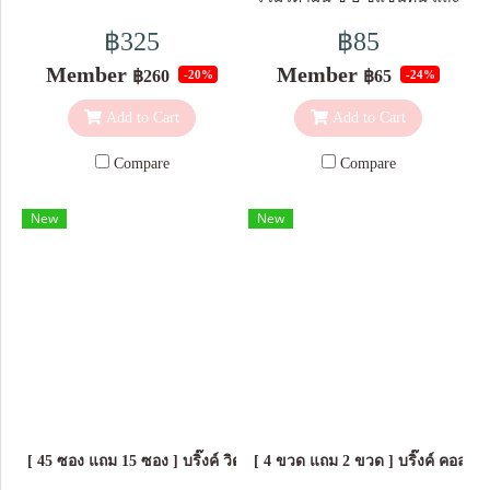
เบอร์รี่ 5 ชนิด ช่วยต่อต้าน
฿325
฿85
อนุมูลอิสระ ทำให้ผิวสวย ลดริ้ว
Member
Member
฿260
฿65
-20%
-24%
รอย วิตามิน เอ, ลูทีน ช่วยลด
อาการดวงตาอ่อนล้าบำรุงกล้าม
Add to Cart
Add to Cart
เนื้อดวงตา จอตา ในผู้ใช้สายตา
จากจอมือถือ คอมพิวเตอร์ วันละ
Compare
Compare
หลายชั่วโมง
New
New
[ 45 ซอง แถม 15 ซอง ] บริ๊งค์ วิตามินซี 1,000 มก. ซิ้งค์ ฮันนี่เลมอน ชน
[ 4 ขวด แถม 2 ขวด ] บริ๊งค์ คอลล