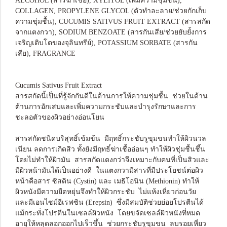
ALCOHOL (สารฆ่าเชื้อ), XYLITOL (เพิ่มความชุ่มชื้น),
COLLAGEN, PROPYLENE GLYCOL (ตัวทำละลาย/ช่วยกักเก็บ
ความชุ่มชื้น), CUCUMIS SATIVUS FRUIT EXTRACT (สารสกัด
จากแตงกวา), SODIUM BENZOATE (สารกันเสีย/ช่วยยับยั้งการ
เจริญเติบโตของจุลินทรีย์), POTASSIUM SORBATE (สารกัน
เสีย), FRAGRANCE
Cucumis Sativus Fruit Extract
สารสกัดนี้เป็นที่รู้จักกันดีในด้านการให้ความชุ่มชื้น ช่วยในด้าน
ต้านการอักเสบและเพิ่มความกระชับและบำรุงรักษาและการ
ชะลอตัวของผิวอย่างอ่อนโยน
สารสกัดชนิดบริสุทธิ์เข้มข้น มีฤทธิ์กระชับรูขุมขนทำให้ผิวนวล
เนียน ลดการเกิดสิว ทั้งยังมีฤทธิ์ฆ่าเชื้ออ่อนๆ ทำให้ผิวชุ่มชื้นชึ้น
โดยไม่ทำให้ผิวมัน สารสกัดแตงกว่าจึงเหมาะกับคนที่เป็นสิวและ
มีผิวหน้ามันได้เป็นอย่างดี ในแตงกวามีสารที่มีประโยชน์ต่อผิว
หน้าคือสาร ซิสดิน (Cystin) และ เมธิโอนิน (Methionin) ทำให้
ผิวหนังมีความยืดหยุ่นจึงทำให้ผิวกระชับ ไม่แห้งเหี่ยวก่อนวัย
และมีเอนไซม์อีเรฟซิน (Erepsin) ซึ่งมีสมบัติช่วยย่อยโปรตีนได้
แม้กระทั่งโปรตีนในเซลล์ผิวหนัง โดยขจัดเซลล์ผิวหนังที่หมด
อายุให้หลุดลอกออกไปเร็วขึ้น ช่วยกระชับรูขุมขน ลบรอยเหี่ยว