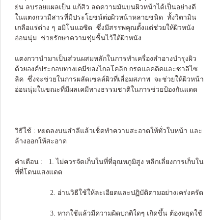
ย่น ลบรอยแผลเป็น แก้สิว ลดความมันบนผิวหน้าได้เป็นอย่างดี
ในแตงกวามีสารที่มีประโยชน์ต่อผิวหน้าหลายชนิด ทั้งวิตามิน
เกลือแร่ต่าง ๆ อมิโนแอซิด ซึ่งมีสรรพคุณตั้งแต่ช่วยให้ผิวหนัง
อ่อนนุ่ม ช่วยรักษาความชุ่มชื้นไว้ใต้ผิวหนัง
แตงกวานำมาเป็นส่วนผสมหลักในการทำเครื่องสำอางบำรุงผิว
ด้วยองค์ประกอบทางเคมีของไกลโคลิก กรดแลคติคและซาลิไซ
ลิค ซึ่งจะช่วยในการผลัดเซลล์ผิวที่เสื่อมสภาพ จะช่วยให้ผิวหน้า
อ่อนนุ่มในขณะที่มีผลเคมีทางธรรมชาติในการช่วยป้องกันแดด
วิธีใช้ : หยดลงบนสำลีแล้วเช็ดทำความสะอาดให้ทั่วใบหน้า และ
ล้างออกให้สะอาด
คำเตือน : 1. ไม่ควรจัดเก็บในที่ที่อุณหภูมิสูง หลีกเลี่ยงการเก็บใน
ที่ที่โดนแสงแดด
2. อ่านวิธีใช้ให้ละเอียดและปฏิบัติตามอย่างเคร่งครัด
3. หากใช้แล้วมีความผิดปกติใดๆ เกิดขึ้น ต้องหยุดใช้