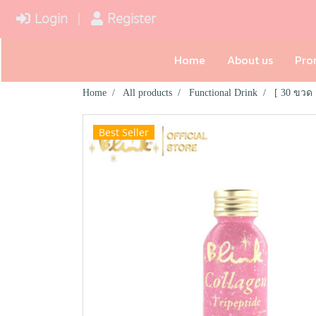
Login
Register
Home
About us
Pro
Home
All products
Functional Drink
[ 30 ขวด 
Best Seller