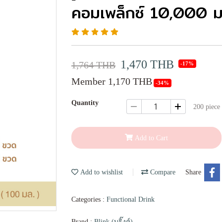
คอมเพล็กซ์ 10,000 
1,470 THB
1,764 THB
-17%
Member 1,170 THB
-34%
Quantity
200 piece 
Add to Cart
Add to wishlist
Compare
Share
Categories :
Functional Drink
Brand :
Blink (บริ๊งค์)