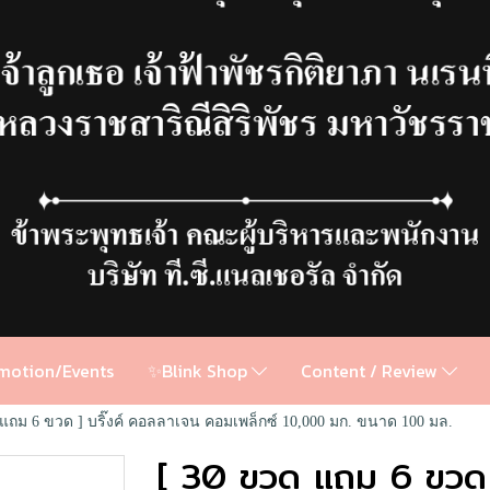
motion/Events
✨Blink Shop
Content / Review
 แถม 6 ขวด ] บริ๊งค์ คอลลาเจน คอมเพล็กซ์ 10,000 มก. ขนาด 100 มล.
[ 30 ขวด แถม 6 ขวด ]