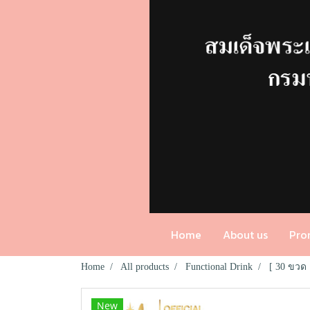
Home
About us
Pro
Home
All products
Functional Drink
[ 30 ขวด
New