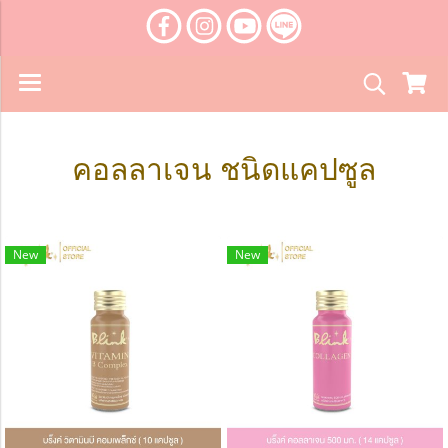
คอลลาเจน ชนิดแคปซูล
New
New