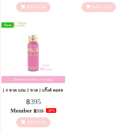
Add to Cart
Add to Cart
New
[ 4 ขวด แถม 2 ขวด ] บริ๊งค์ คอลลาเจน 500มก. ชนิดแคปซูล ผลิตภัณฑ์เส
฿395
Member
฿316
-20%
Add to Cart