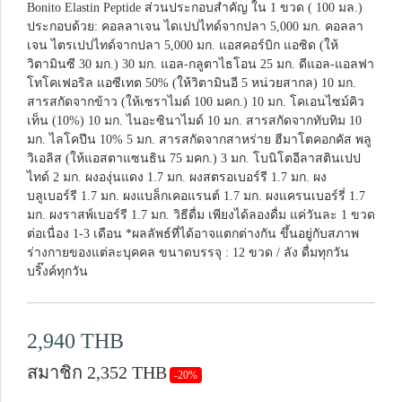
Bonito Elastin Peptide ส่วนประกอบสำคัญ ใน 1 ขวด ( 100 มล.)
ประกอบด้วย: คอลลาเจน ไดเปปไทด์จากปลา 5,000 มก. คอลลา
เจน ไตรเปปไทด์จากปลา 5,000 มก. แอสคอร์บิก แอซิด (ให้
วิตามินซี 30 มก.) 30 มก. แอล-กลูตาไธโอน 25 มก. ดีแอล-แอลฟา
โทโคเฟอริล แอซีเทต 50% (ให้วิตามินอี 5 หน่วยสากล) 10 มก.
สารสกัดจากข้าว (ให้เซราไมด์ 100 มคก.) 10 มก. โคเอนไซม์คิว
เท็น (10%) 10 มก. ไนอะซินาไมด์ 10 มก. สารสกัดจากทับทิม 10
มก. ไลโคปีน 10% 5 มก. สารสกัดจากสาหร่าย ฮีมาโตคอกคัส พลู
วิเอลิส (ให้แอสตาแซนธิน 75 มคก.) 3 มก. โบนิโตอีลาสตินเปป
ไทด์ 2 มก. ผงองุ่นแดง 1.7 มก. ผงสตรอเบอร์รี 1.7 มก. ผง
บลูเบอร์รี 1.7 มก. ผงแบล็กเคอแรนต์ 1.7 มก. ผงแครนเบอร์รี่ 1.7
มก. ผงราสพ์เบอร์รี 1.7 มก. วิธีดื่ม เพียงได้ลองดื่ม แค่วันละ 1 ขวด
ต่อเนื่อง 1-3 เดือน *ผลลัพธ์ที่ได้อาจแตกต่างกัน ขึ้นอยู่กับสภาพ
ร่างกายของแต่ละบุคคล ขนาดบรรจุ : 12 ขวด / ลัง ดื่มทุกวัน
บริ๊งค์ทุกวัน
2,940 THB
สมาชิก 2,352 THB
-20%