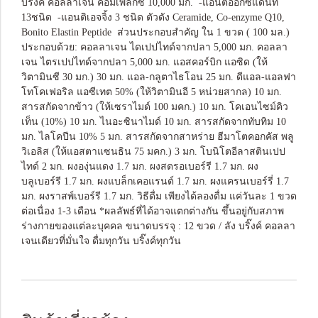
บริ๊งค์ คอลลาเจน คอมเพล็กซ์ 10,000 มก. -แอนติออกซิแดนท์
13ชนิด -แอนติเอจจิ้ง 3 ชนิด ตัวดัง Ceramide, Co-enzyme Q10,
Bonito Elastin Peptide ส่วนประกอบสำคัญ ใน 1 ขวด ( 100 มล.)
ประกอบด้วย: คอลลาเจน ไดเปปไทด์จากปลา 5,000 มก. คอลลา
เจน ไตรเปปไทด์จากปลา 5,000 มก. แอสคอร์บิก แอซิด (ให้
วิตามินซี 30 มก.) 30 มก. แอล-กลูตาไธโอน 25 มก. ดีแอล-แอลฟา
โทโคเฟอริล แอซีเทต 50% (ให้วิตามินอี 5 หน่วยสากล) 10 มก.
สารสกัดจากข้าว (ให้เซราไมด์ 100 มคก.) 10 มก. โคเอนไซม์คิว
เท็น (10%) 10 มก. ไนอะซินาไมด์ 10 มก. สารสกัดจากทับทิม 10
มก. ไลโคปีน 10% 5 มก. สารสกัดจากสาหร่าย ฮีมาโตคอกคัส พลู
วิเอลิส (ให้แอสตาแซนธิน 75 มคก.) 3 มก. โบนิโตอีลาสตินเปป
ไทด์ 2 มก. ผงองุ่นแดง 1.7 มก. ผงสตรอเบอร์รี 1.7 มก. ผง
บลูเบอร์รี 1.7 มก. ผงแบล็กเคอแรนต์ 1.7 มก. ผงแครนเบอร์รี่ 1.7
มก. ผงราสพ์เบอร์รี 1.7 มก. วิธีดื่ม เพียงได้ลองดื่ม แค่วันละ 1 ขวด
ต่อเนื่อง 1-3 เดือน *ผลลัพธ์ที่ได้อาจแตกต่างกัน ขึ้นอยู่กับสภาพ
ร่างกายของแต่ละบุคคล ขนาดบรรจุ : 12 ขวด / ลัง บริ๊งค์ คอลลา
เจนเดียวที่มั่นใจ ดื่มทุกวัน บริ๊งค์ทุกวัน