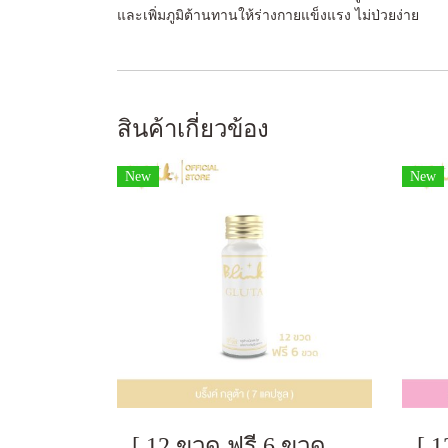
และเพิ่มภูมิต้านทานให้ร่างกายแข็งแรง ไม่ป่วยง่าย
สินค้าเกี่ยวข้อง
New
New
[ 12 ขวด ฟรี 6 ขวด ] บริ๊งค์ กลูต้า ผลิตภัณฑ์เสริมอาหาร [ 7 แคปซูล ]