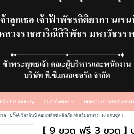
ปรโมชั่น/แคมเปญ
สินค้าทั้งหมด
บทความ/ข่าวสารกิจกรร
ขวด ] บริ๊งค์ วิตามินบี คอมเพล็กซ์ ผลิตภัณฑ์เสริมอาหาร[ 10 แคปซูล ]
[ 9 ขวด ฟรี 3 ขวด ] บร