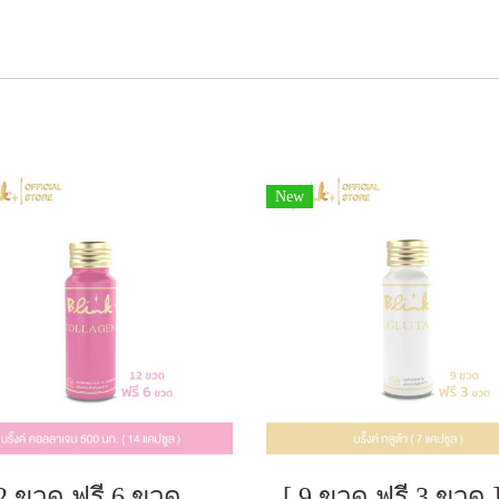
New
[ 12 ขวด ฟรี 6 ขวด ] บริ๊งค์ คอลลาเจน 500มก. ผลิตภัณฑ์เสริมอาหาร [ 14 แคปซูล ]