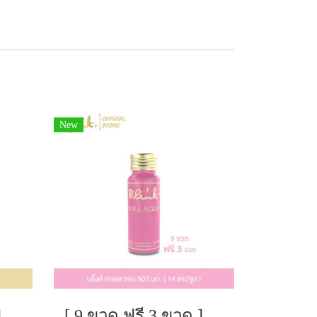
New
[ 9 ขวด ฟรี 3 ขวด ] บริ๊งค์ กลูต้า ผลิตภัณฑ์เสริมอาหาร [ 7 แคปซูล ]
[ 9 ขวด ฟรี 3 ขวด ] บริ๊งค์ คอลลาเจน 500มก. ผลิตภัณฑ์เสริมอาหาร [ 14 แคปซูล ]