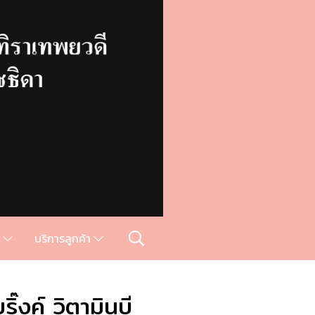
ม
บริการลูกค้า
ิ๊งค์ วิตามินบี