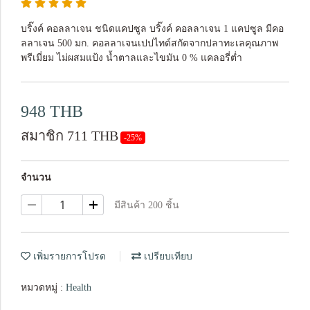
บริ๊งค์ คอลลาเจน ชนิดแคปซูล บริ๊งค์ คอลลาเจน 1 แคปซูล มีคอ
ลลาเจน 500 มก. คอลลาเจนเปปไทด์สกัดจากปลาทะเลคุณภาพ
พรีเมี่ยม ไม่ผสมแป้ง น้ำตาลและไขมัน 0 % แคลอรี่ต่ำ
948 THB
สมาชิก 711 THB
-25%
จำนวน
มีสินค้า 200 ชิ้น
เพิ่มรายการโปรด
เปรียบเทียบ
หมวดหมู่ :
Health