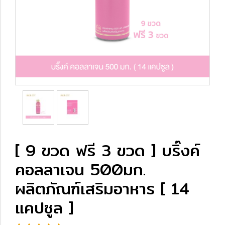
[ 9 ขวด ฟรี 3 ขวด ] บริ๊งค์
คอลลาเจน 500มก.
ผลิตภัณฑ์เสริมอาหาร [ 14
แคปซูล ]